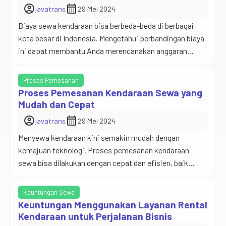
account_circle
calendar_month
javatrans
29 Mei 2024
Biaya sewa kendaraan bisa berbeda-beda di berbagai
kota besar di Indonesia. Mengetahui perbandingan biaya
ini dapat membantu Anda merencanakan anggaran
perjalanan dengan lebih baik. Berikut adalah
perbandingan biaya sewa kendaraan di beberapa kota
Proses Pemesanan
besar di Indonesia. Di Jakarta, sebagai ibu kota dan
Proses Pemesanan Kendaraan Sewa yang
pusat bisnis, biaya sewa kendaraan cenderung lebih
Mudah dan Cepat
tinggi dibandingkan kota lain. Harga sewa […]
account_circle
calendar_month
javatrans
29 Mei 2024
Menyewa kendaraan kini semakin mudah dengan
kemajuan teknologi. Proses pemesanan kendaraan
sewa bisa dilakukan dengan cepat dan efisien, baik
melalui website atau aplikasi. Berikut adalah langkah-
langkah umum dalam proses pemesanan kendaraan
Keuntungan Sewa
sewa yang bisa membantu Anda memahami bagaimana
Keuntungan Menggunakan Layanan Rental
cara kerjanya. Pertama, Anda perlu memilih perusahaan
Kendaraan untuk Perjalanan Bisnis
rental kendaraan yang terpercaya. Lakukan riset online