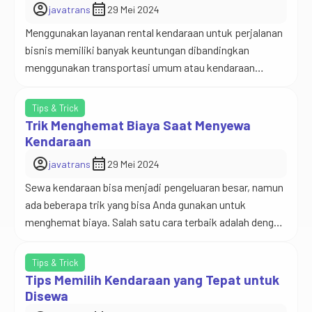
account_circle
calendar_month
javatrans
29 Mei 2024
untuk menemukan perusahaan […]
Menggunakan layanan rental kendaraan untuk perjalanan
bisnis memiliki banyak keuntungan dibandingkan
menggunakan transportasi umum atau kendaraan
pribadi. Berikut adalah beberapa alasan mengapa banyak
profesional memilih layanan rental kendaraan untuk
Tips & Trick
perjalanan bisnis mereka. Pertama, fleksibilitas adalah
Trik Menghemat Biaya Saat Menyewa
salah satu keuntungan utama. Dengan menyewa
Kendaraan
kendaraan, Anda dapat mengatur jadwal perjalanan
account_circle
calendar_month
javatrans
29 Mei 2024
sesuai dengan kebutuhan Anda tanpa harus khawatir
Sewa kendaraan bisa menjadi pengeluaran besar, namun
tentang […]
ada beberapa trik yang bisa Anda gunakan untuk
menghemat biaya. Salah satu cara terbaik adalah dengan
memesan lebih awal. Harga sewa cenderung lebih murah
jika Anda memesan jauh-jauh hari. Selain itu,
Tips & Trick
manfaatkan promo dan diskon yang ditawarkan oleh
Tips Memilih Kendaraan yang Tepat untuk
perusahaan rental. Selalu cek website atau aplikasi
Disewa
mereka untuk promo […]