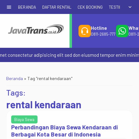
menu
expand_more
BERANDA
DAFTAR RENTAL
CEK BOOKING
TESTIMONIAL
Hotline
Wha
0811-2685-777
0811-
t consectetur adipisicing elit sed don eiusmod tempor enim minim v
Beranda
»
Tag "rental kendaraan"
Tags:
rental kendaraan
Biaya Sewa
Perbandingan Biaya Sewa Kendaraan di
Berbagai Kota Besar di Indonesia