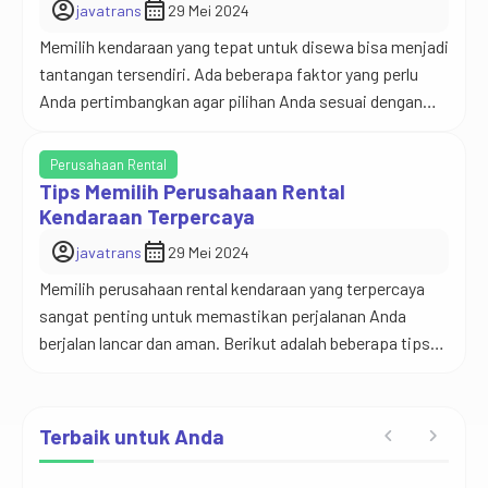
account_circle
calendar_month
javatrans
29 Mei 2024
Memilih kendaraan yang tepat untuk disewa bisa menjadi
tantangan tersendiri. Ada beberapa faktor yang perlu
Anda pertimbangkan agar pilihan Anda sesuai dengan
kebutuhan perjalanan. Pertama, tentukan kebutuhan
Anda. Pertimbangkan jumlah penumpang dan barang
Perusahaan Rental
bawaan yang akan Anda bawa. Jika Anda bepergian
Tips Memilih Perusahaan Rental
dengan keluarga besar atau membawa banyak barang,
Kendaraan Terpercaya
sewa kendaraan yang cukup besar namun tetap […]
account_circle
calendar_month
javatrans
29 Mei 2024
Memilih perusahaan rental kendaraan yang terpercaya
sangat penting untuk memastikan perjalanan Anda
berjalan lancar dan aman. Berikut adalah beberapa tips
yang bisa Anda gunakan untuk memilih perusahaan
rental kendaraan yang dapat diandalkan. Pertama,
periksa reputasi perusahaan. Lakukan riset online untuk
Terbaik untuk Anda
membaca ulasan dan testimoni dari pelanggan
sebelumnya. Perusahaan yang memiliki banyak ulasan